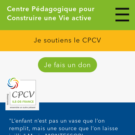
Veuillez
Centre Pédagogique pour
noter
:
Construire une Vie active
Ce
site
Web
comprend
Je soutiens le CPCV
un
système
d'accessibilité.
Je fais un don
"L’enfant n’est pas un vase que l’on
remplit, mais une source que l’on laisse