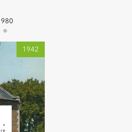
1980
1942
a «
re