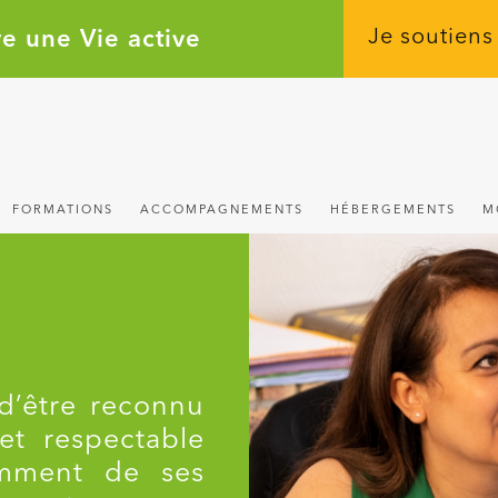
e une Vie active
Je soutiens
FORMATIONS
ACCOMPAGNEMENTS
HÉBERGEMENTS
M
d’être reconnu
t respectable
amment de ses