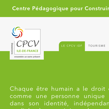
Veuillez
noter
Centre Pédagogique pour Construir
:
Ce
site
Web
comprend
un
système
d'accessibilité.
LE CPCV IDF
TOURISME
Appuyez
sur
Ctrl-
F11
pour
adapter
le
site
Web
Chaque être humain a le droit 
aux
malvoyants
comme une personne unique e
qui
dans son identité, indépend
utilisent
un