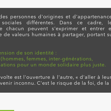
des personnes d'origines et d'appartenanc
t sociales différentes. Dans ce cadre, l
de chacun peuvent s'exprimer et entrer 
 de valeurs humaines à partager, portant s
ension de son identité :
 » (hommes, femmes, inter-générations,
elations pour un monde solidaire plus juste.
olte est l'ouverture à l'autre, « d'aller à le
nir inconnu. C'est le risque de la foi, de la