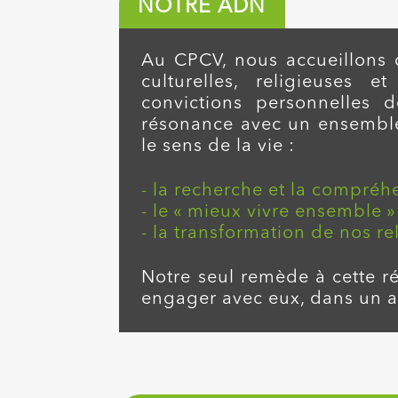
NOTRE ADN
Au CPCV, nous accueillons 
culturelles, religieuses e
convictions personnelles 
résonance avec un ensemble
le sens de la vie :
- la recherche et la compréh
- le « mieux vivre ensemble
- la transformation de nos r
Notre seul remède à cette rév
engager avec eux, dans un ave