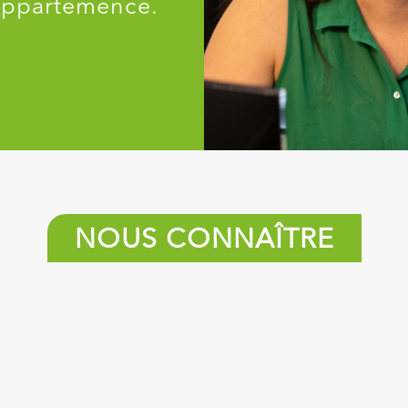
s appartemence.
NOUS CONNAÎTRE