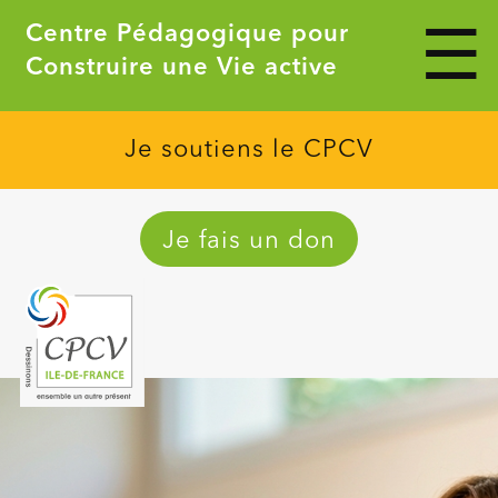
Veuillez
Centre Pédagogique pour
noter
:
Construire une Vie active
Ce
site
Web
comprend
Je soutiens le CPCV
un
système
d'accessibilité.
Je fais un don