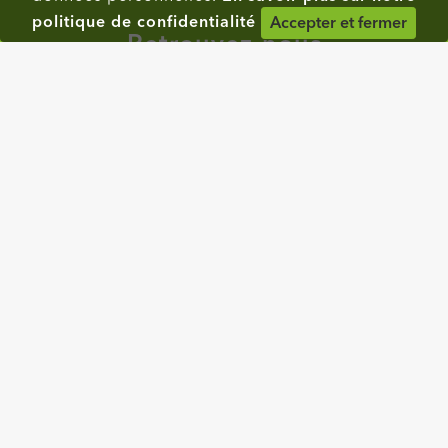
politique de confidentialité
Accepter et fermer
Retrouvez-nous
Contactez-nous
7 Rue du Château de la Chasse
95390 SAINT-PRIX
Tél. : 01 34 27 46 46
Fax : 01 34 27 46 40
© 2026 CPCV Île-de-France CPCV Île-de-France | Propulsé par