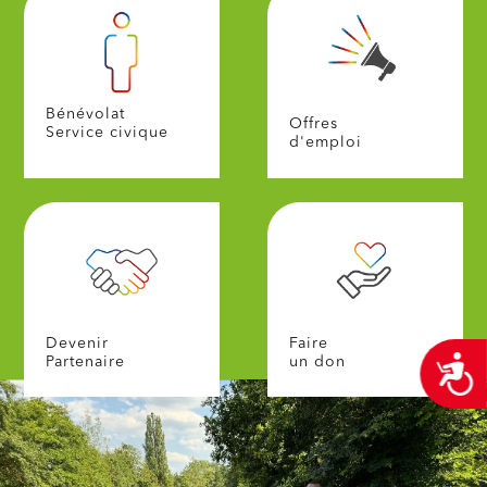
Bénévolat
Offres
Service civique
d'emploi
Devenir
Faire
A
Partenaire
un don