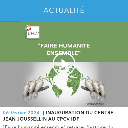
Dimanche 25 octobre 2026
SESSION BAFA FORMATION GENERALE
ACTUALITÉ
En savoir plus
Dimanche 25 octobre 2026
BAFA QUAL SURVEILLANT DE BAIGNADE/PSC
Surveillant de baignade / PSC
En savoir plus
Mardi 27 octobre 2026
SESSION BAFA APPROFONDISSEMENT
Grands jeux et accueil de loisirs
En savoir plus
Samedi 22 août 2026
SESSION BAFA FORMATION GENERALE
En savoir plus
06 février 2024
| INAUGURATION DU CENTRE
JEAN JOUSSELLIN AU CPCV IDF
"Faire humanité ensemble" retrace l'histoire du