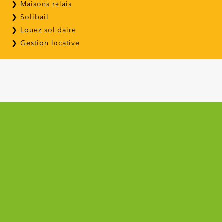
❯ Maisons relais
❯ Solibail
❯ Louez solidaire
❯ Gestion locative