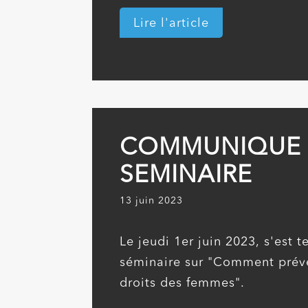
BAFA QUAL SURVEILLANT
BAIGNADE/PSC
Lire l'article
Surveillant de baignade /
En savoir plus
Mardi 27 octobre 2026
SESSION BAFA
APPROFONDISSEMENT
COMMUNIQUE 
Grands jeux et accueil de l
SEMINAIRE
En savoir plus
13 juin 2023
Samedi 22 août 2026
SESSION BAFA FORMATI
Le jeudi 1er juin 2023, s'est 
GENERALE
séminaire sur "Comment préven
En savoir plus
droits des femmes".