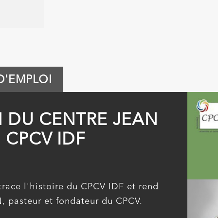
D'EMPLOI
ve
 DU CENTRE JEAN
6
 CPCV IDF
ON
race l'histoire du CPCV IDF et rend
pasteur et fondateur du CPCV.
6