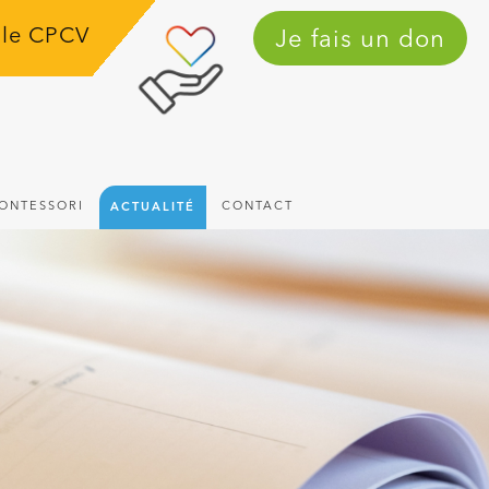
 le CPCV
Je fais un don
ACTUALITÉ
ONTESSORI
CONTACT