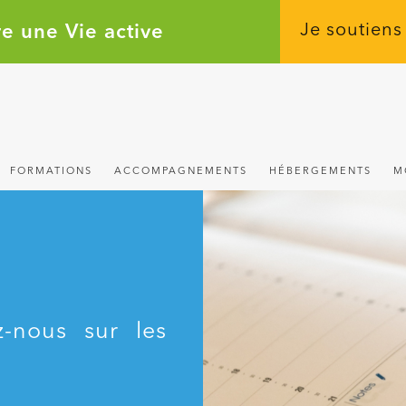
e une Vie active
Je soutiens
FORMATIONS
ACCOMPAGNEMENTS
HÉBERGEMENTS
M
z-nous sur les