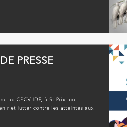
 DE
 PSC
DE PRESSE
oisirs
ON
tenu au CPCV IDF, à St Prix, un
ir et lutter contre les atteintes aux