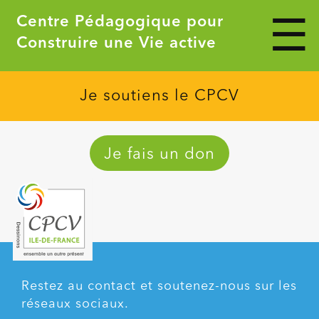
Veuillez
Centre Pédagogique pour
noter
:
Construire une Vie active
Ce
site
Web
comprend
Je soutiens le CPCV
un
système
d'accessibilité.
Je fais un don
Restez au contact et soutenez-nous sur les
réseaux sociaux.